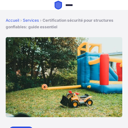
Accueil
›
Services
›
Certification sécurité pour structures
gonflables: guide essentiel