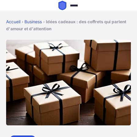
Accueil
›
Business
›
Idées cadeaux : des coffrets qui parlent
d'amour et d'attention