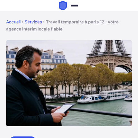
Accueil
›
Services
›
Travail temporaire à paris 12 : votre
agence interim locale fiable